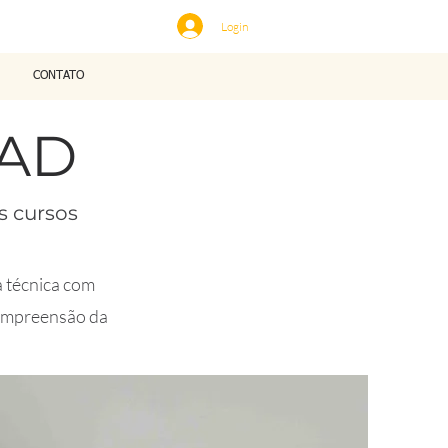
Login
CONTATO
EAD
s cursos
a técnica com
 compreensão da