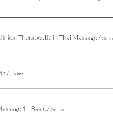
inical Therapeutic in Thai Massage
/
On-li
Ma
/
On-line
Massage 1 - Basic
/
On-line