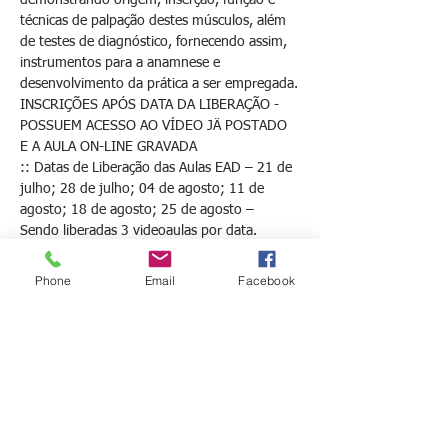
técnicas de palpação destes músculos, além 
de testes de diagnóstico, fornecendo assim, 
instrumentos para a anamnese e 
desenvolvimento da prática a ser empregada.
INSCRIÇÕES APÓS DATA DA LIBERAÇÃO - 
POSSUEM ACESSO AO VÍDEO JÄ POSTADO 
E A AULA ON-LINE GRAVADA
:: Datas de Liberação das Aulas EAD – 21 de 
julho; 28 de julho; 04 de agosto; 11 de 
agosto; 18 de agosto; 25 de agosto – 
Sendo liberadas 3 videoaulas por data.
Aulas On-Line – Encontro por plataforma 
para prática ao-vivo com os professores: 
Phone
Email
Facebook
Datas: 13 de agosto; 20 de agosto; 27 de 
agosto e 03 de setembro – às 19h
::METODOLOGIA::
1.  Vídeo 1 demonstrando os ossos; 
movimentos das articulações e planos de 
movimento;
Mostrar mais