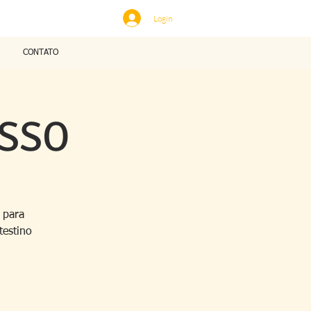
Login
CONTATO
OSSO
 para
testino