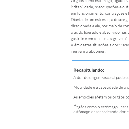
Órgãos como estômago, fígado, ve
irritabilidade, preocupações e o
em funcionamento, contrações e 
Diante de um estresse, a descarga
direcionada a ele, por meio de c
o ácido liberado é absorvido nas
gastrite e em casos mais graves úl
Além destas situações a dor viscer
inervam o abdômen.
Recapitulando:
A dor de origem visceral pode es
Motilidade é a capacidade de o 
As emoções afetam os órgãos p
Órgãos como o estômago liberam
estômago desencadeando dor e 