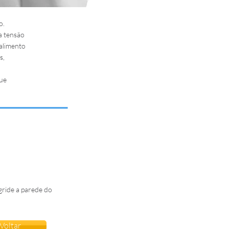
o.
a tensão
 alimento
s,
que
gride a parede do
Voltar