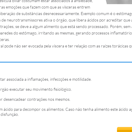
sícula biliar costumam estar associados à ansiedade,
utras emoções que fazem com que as vísceras entrem
liberação de substâncias desnecessariamente. Exemplo comum é o estômag
 de neurotransmissores ativa o órgão, que libera ácidos por acreditar que 
ontrações, se deve a algum alimento que está sendo processado. Porém, sem
 paredes do estômago, irritando as mesmas, gerando processos inflamatório
ceras.
al pode não ser evocada pela víscera e ter relação com as raízes torácicas 
tar associada a inflamações, infeccções e motilidade.
órgão executar seu movimento fisiológico.
or desencadear contrações nos mesmos.
 ácido para decompor os alimentos. Caso não tenha alimento este ácido a
disfunção.